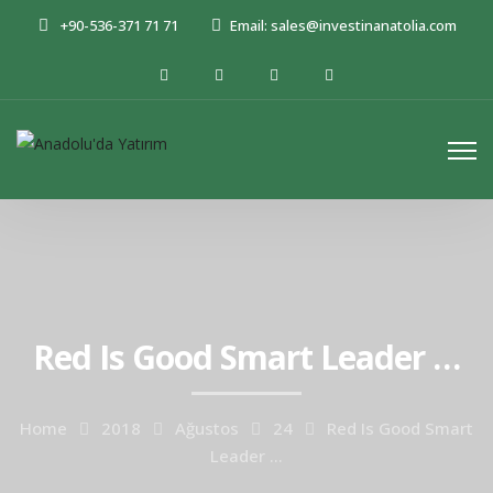
+90-536-371 71 71
Email: sales@investinanatolia.com
Red Is Good Smart Leader …
Home
2018
Ağustos
24
Red Is Good Smart
Leader …