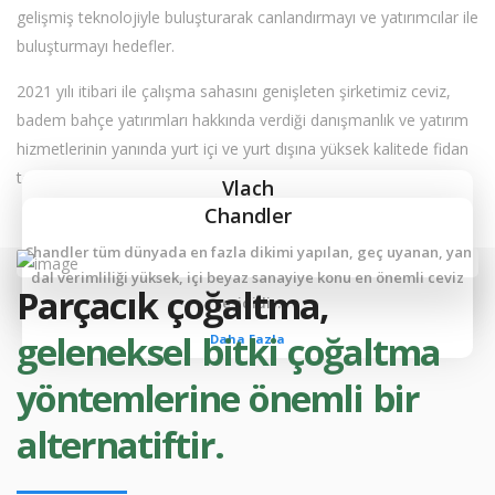
gelişmiş teknolojiyle buluşturarak canlandırmayı ve yatırımcılar ile
buluşturmayı hedefler.
2021 yılı itibari ile çalışma sahasını genişleten şirketimiz ceviz,
badem bahçe yatırımları hakkında verdiği danışmanlık ve yatırım
hizmetlerinin yanında yurt içi ve yurt dışına yüksek kalitede fidan
temini (satışını) da hizmetlerine dahil etmiştir.
Vlach
Chandler
Paradox tohum seleksiyonudur. Güçlü büyüme gösteren, ağır
topraklara dayanıklı, aşılandığı çeşidin daha iri ve fazla meyve
Chandler tüm dünyada en fazla dikimi yapılan, geç uyanan, yan
vermesini sağlayan bir anaçtır.
dal verimliliği yüksek, içi beyaz sanayiye konu en önemli ceviz
Parçacık çoğaltma,
çeşididir.
Daha Fazla
geleneksel bitki çoğaltma
Daha Fazla
yöntemlerine önemli bir
alternatiftir.