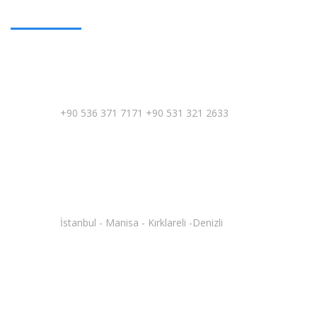
tüm konularda sizeleri aydınlatacaktır.
Müşteri Hizmetleri
+90 536 371 7171 +90 531 321 2633
Lokasyonlarımız
İstanbul - Manisa - Kırklareli -Denizli
Email