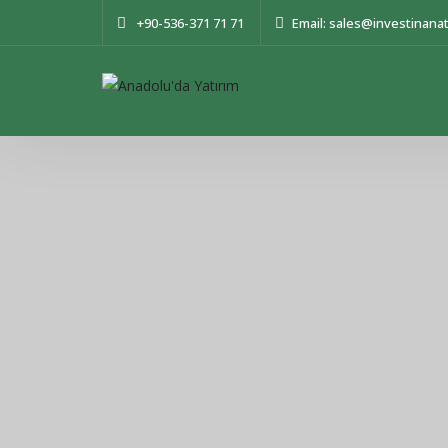
+90-536-371 71 71
Email: sales@investinana