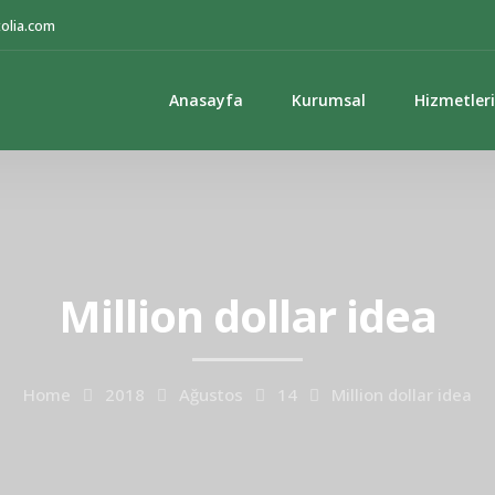
tolia.com
Anasayfa
Kurumsal
Hizmetler
Million dollar idea
Home
2018
Ağustos
14
Million dollar idea